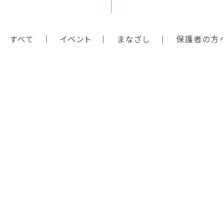
すべて
イベント
まなざし
保護者の方
トップ
園について
教育方針
園での生活
お知らせ
入園案内
子育て支援
ダウンロード
採用情報