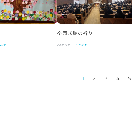
卒園感謝の祈り
ベント
イベント
2026.3.16
1
2
3
4
5