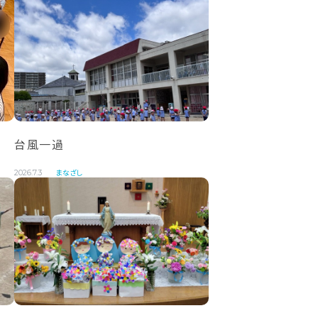
台風一過
まなざし
2026.7.3