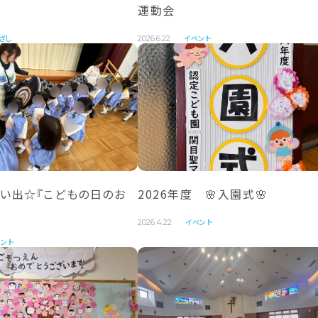
運動会
ざし
イベント
2026.6.22
思い出☆『こどもの日のお
2026年度 🌸入園式🌸
イベント
2026.4.22
ント