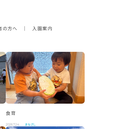
者の方へ
入園案内
）
食育
まなざし
2026.7.24