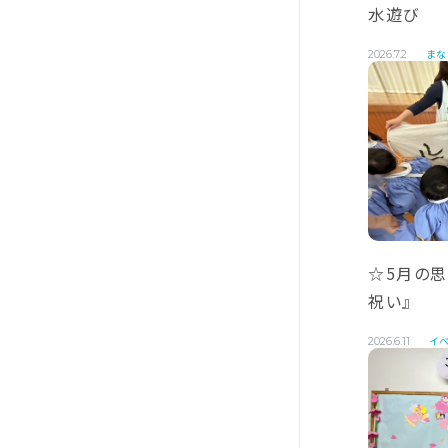
水遊び
まな
2026.7.2
☆5月の
祝い』
イベ
2026.6.11