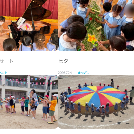
サート
七夕
ベント
まなざし
2026.7.24