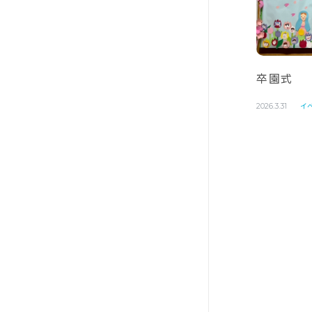
卒園式
イ
2026.3.31