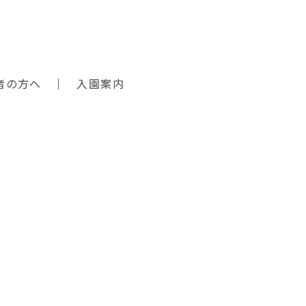
者の方へ
入園案内
ダウンロード
採用情報
情報公開