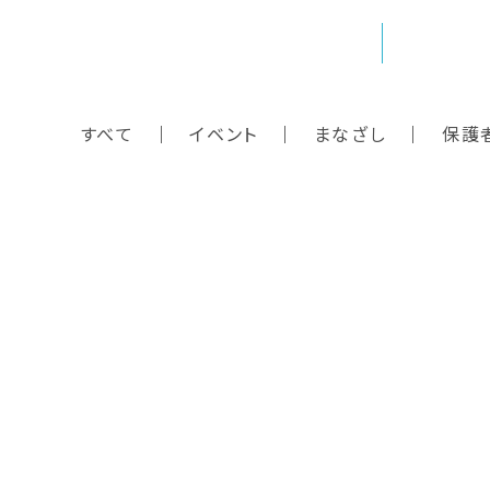
すべて
イベント
まなざし
保護
プ
園について
お知らせ
教育方針
入園案内
園での生活
子育て支援