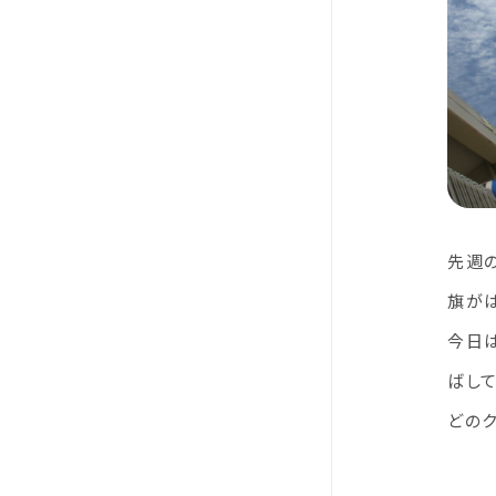
先週
旗が
今日
ばし
どのク